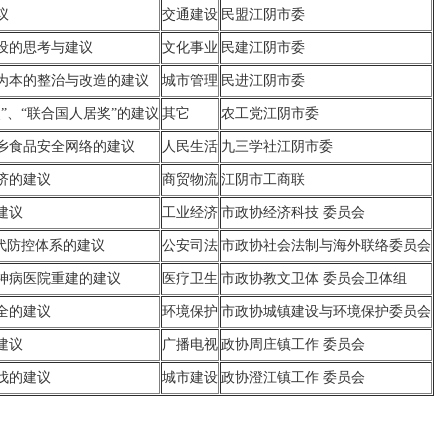
议
交通建设
民盟江阴市委
设的思考与建议
文化事业
民建江阴市委
为本的整治与改造的建议
城市管理
民进江阴市委
”、“联合国人居奖”的建议
其它
农工党江阴市委
乡食品安全网络的建议
人民生活
九三学社江阴市委
济的建议
商贸物流
江阴市工商联
建议
工业经济
市政协经济科技 委员会
代防控体系的建议
公安司法
市政协社会法制与海外联络委员会
神病医院重建的建议
医疗卫生
市政协教文卫体 委员会卫体组
全的建议
环境保护
市政协城镇建设与环境保护委员会
建议
广播电视
政协周庄镇工作 委员会
伐的建议
城市建设
政协澄江镇工作 委员会