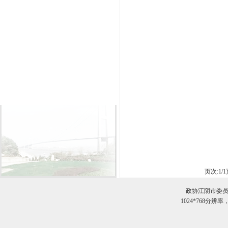
页次:
1
/
1
政协江阴市委员
1024*768分辨